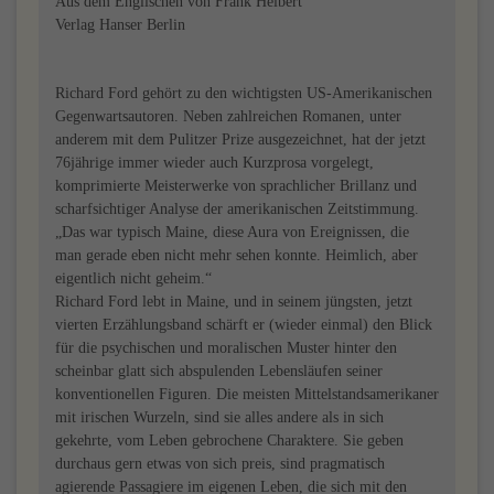
Aus dem Englischen von Frank Heibert
Verlag Hanser Berlin
Richard Ford gehört zu den wichtigsten US-Amerikanischen
Gegenwartsautoren. Neben zahlreichen Romanen, unter
anderem mit dem Pulitzer Prize ausgezeichnet, hat der jetzt
76jährige immer wieder auch Kurzprosa vorgelegt,
komprimierte Meisterwerke von sprachlicher Brillanz und
scharfsichtiger Analyse der amerikanischen Zeitstimmung.
„Das war typisch Maine, diese Aura von Ereignissen, die
man gerade eben nicht mehr sehen konnte. Heimlich, aber
eigentlich nicht geheim.“
Richard Ford lebt in Maine, und in seinem jüngsten, jetzt
vierten Erzählungsband schärft er (wieder einmal) den Blick
für die psychischen und moralischen Muster hinter den
scheinbar glatt sich abspulenden Lebensläufen seiner
konventionellen Figuren. Die meisten Mittelstandsamerikaner
mit irischen Wurzeln, sind sie alles andere als in sich
gekehrte, vom Leben gebrochene Charaktere. Sie geben
durchaus gern etwas von sich preis, sind pragmatisch
agierende Passagiere im eigenen Leben, die sich mit den