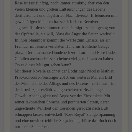
Rose ist fast fünfzig, noch immer attraktiv, aber von den
vielen kleinen und großen Enttäuschungen des Lebens
desillusioniert und abgehärtet. Nach diversen Erlebnissen mit
gewalttätigen Männern hat sie sich einen Revolver
angeschafft, den sie immer bei sich trägt - sie hat genug von
der Opferrolle, sie will, "dass die Angst die Seiten wechselt".
In ihrer Stammbar kommt die Waffe zum Einsatz, als ein
Fremder mit einem verletzten Hund ins fröhliche Gelage
platzt. Der charmante Hundebesitzer - Luc - und Rose finden
Gefallen aneinander, sie scheinen viel gemeinsam zu haben…
Ob es dieses Mal gut gehen kann?
Mit dieser Novelle zeichnet der Lothringer Nicolas Mathieu,
Prix-Goncourt-Preisträger 2018, ein weiteres Mal ein Bild
der Melancholie des Alltags und des Daseins - nicht nur - in
der Provinz; er erzählt von gescheiterten Beziehungen,
Gewalt, Abhängigkeit und Angst vor der Einsamkeit. Mit
seiner lakonischen Sprache und pointierten Sätzen, deren
ungeschönte Wahrheit den Lesenden geradezu nach Luft
schnappen lassen, entwickelt "Rose Royal" stetige Spannung
und eine unwiderstehliche Sogwirkung. Hätte das Buch doch
nur mehr Seiten! mk