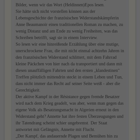
Bilder, wenn wir das Wort (Heldinnen)Epos lesen.
Sie hätte sich nicht vorstellen können aus der
Lebensgeschichte der französischen Widerstandskämpferin
Anne Beaumanoir einen traditionellen Roman zu machen, zu
wenig Distanz und am Ende zu wenig Freiheiten, was das
Schreiben betrifft, sagt sie in einem Interview.
So lesen wir eine hinreißende Erzählung über eine mutige,
unerschrockene Frau, die mit nicht einmal achtzehn Jahren in
den französischen Widerstand schlittert, mit dem Fahrrad
kleine Päckchen von hier nach da transportiert und dann mit
diesen unauffälligen Fahrten und den ersten „klandestinen“
Treffen plötzlich mittendrin steckt in einem Leben und Tun,
dass nicht immer das Recht auf seiner Seite weiß - aber die
Gerechtigkeit.
Der aktive Kampf in der Résistance gegen fremde Besatzer
wird nach dem Krieg geadelt, was aber, wenn man gegen das
eigene Volk als Besatzungsmacht in Algerien erneut in den
Widerstand geht? Annette hat ihre festen Überzeugungen und
ihr Tatendrang scheint schier ungebremst. Der Staat
antwortet mit Gefängnis, Annette mit Flucht.
„Der Kampf, das andauernde Plagen und Bemühen hin zu