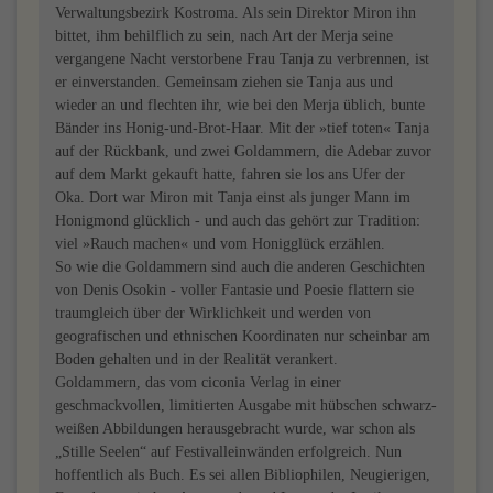
Verwaltungsbezirk Kostroma. Als sein Direktor Miron ihn
bittet, ihm behilflich zu sein, nach Art der Merja seine
vergangene Nacht verstorbene Frau Tanja zu verbrennen, ist
er einverstanden. Gemeinsam ziehen sie Tanja aus und
wieder an und flechten ihr, wie bei den Merja üblich, bunte
Bänder ins Honig-und-Brot-Haar. Mit der »tief toten« Tanja
auf der Rückbank, und zwei Goldammern, die Adebar zuvor
auf dem Markt gekauft hatte, fahren sie los ans Ufer der
Oka. Dort war Miron mit Tanja einst als junger Mann im
Honigmond glücklich - und auch das gehört zur Tradition:
viel »Rauch machen« und vom Honigglück erzählen.
So wie die Goldammern sind auch die anderen Geschichten
von Denis Osokin - voller Fantasie und Poesie flattern sie
traumgleich über der Wirklichkeit und werden von
geografischen und ethnischen Koordinaten nur scheinbar am
Boden gehalten und in der Realität verankert.
Goldammern, das vom ciconia Verlag in einer
geschmackvollen, limitierten Ausgabe mit hübschen schwarz-
weißen Abbildungen herausgebracht wurde, war schon als
„Stille Seelen“ auf Festivalleinwänden erfolgreich. Nun
hoffentlich als Buch. Es sei allen Bibliophilen, Neugierigen,