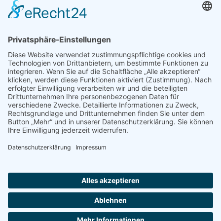
muss JavaScript eingeschaltet sein.
Öffnungszeiten:
Montag bis Freitag: 10 - 18.30 Uhr
Samstag: 10 - 16 Uhr
Adventsamstage: 10 - 18.30 Uhr
Shop: 24 Stunden täglich
Schleichers bei Facebook
Schleichers bei Instagram
✉
Newsletter abonnieren
Start
Kontakt
Impressum / AGB
Datenschutzerklärung
Cookie-Einstellungen