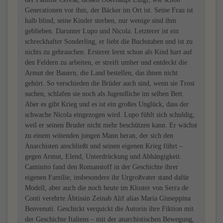
Generationen vor ihm, der Bäcker im Ort ist. Seine Frau ist
halb blind, seine Kinder sterben, nur wenige sind ihm
geblieben. Darunter Lupo und Nicola. Letzterer ist ein
schreckhafter Sonderling, er liebt die Buchstaben und ist zu
nichts zu gebrauchen. Ersterer lernt schon als Kind hart auf
den Feldern zu arbeiten, er streift umher und entdeckt die
Armut der Bauern, die Land bestellen, das ihnen nicht
gehört. So verschieden die Brüder auch sind, wenn sie Trost
suchen, schlafen sie noch als Jugendliche im selben Bett.
Aber es gibt Krieg und es ist ein großes Unglück, dass der
schwache Nicola eingezogen wird. Lupo fühlt sich schuldig,
weil er seinen Bruder nicht mehr beschützen kann. Er wächst
zu einem wütenden jungen Mann heran, der sich den
Anarchisten anschließt und seinen eigenen Krieg führt –
gegen Armut, Elend, Unterdrückung und Abhängigkeit.
Caminito fand den Romanstoff in der Geschichte ihrer
eigenen Familie, insbesondere ihr Urgroßvater stand dafür
Modell, aber auch die noch heute im Kloster von Serra de
Conti verehrte Äbtissin Zeinab Alif alias Maria Giuseppina
Benvenuti. Geschickt verquickt die Autorin ihre Fiktion mit
der Geschichte Italiens – mit der anarchistischen Bewegung,