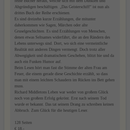
feine Bücher heraus, welche sich mit dem Dunklen und
Abgründigen beschäftigen. „Das Geisterschiff“ ist nun als
drittes Buch der Reihe erschienen.
Es sind dreizehn kurze Erzählungen, die mitunter
daherkommen wie Sagen, Märchen oder alte
Gruselgeschichten. Es sind Erzählungen von Menschen,
denen etwas Seltsames widerfährt, die an den Rändern des
Lebens unterwegs sind. Dort, wo sich eine vermeintliche
Realität mit anderen Dingen vermengt. Doch trotz aller
Abwegigkeit und dramatischem Geschehen, blitzt hie und da
auch ein Funken Humor auf.
Beim Lesen hört man fast die Stimme der alten Frau am
Feuer, die einem gerade diese Geschichte erzählt, so dass
man mit einem leichten Schaudern im Rücken ins Bett gehen
muss.
Richard Middletons Leben war weder von großem Glück
noch von großem Erfolg gekrönt. Erst nach seinem Tod
wurde er bekannt. Das tat seinem Drang zu schreiben keinen
Abbruch. Zum Glück für die heutigen Leser.
128 Seiten
€ 18,-