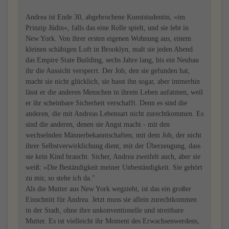
Andrea ist Ende 30, abgebrochene Kunststudentin, »im
Prinzip Jüdin«, falls das eine Rolle spielt, und sie lebt in
New York. Von ihrer ersten eigenen Wohnung aus, einem
kleinen schäbigen Loft in Brooklyn, malt sie jeden Abend
das Empire State Building, sechs Jahre lang, bis ein Neubau
ihr die Aussicht versperrt. Der Job, den sie gefunden hat,
macht sie nicht glücklich, sie hasst ihn sogar, aber immerhin
lässt er die anderen Menschen in ihrem Leben aufatmen, weil
er ihr scheinbare Sicherheit verschafft. Denn es sind die
anderen, die mit Andreas Lebensart nicht zurechtkommen. Es
sind die anderen, denen sie Angst macht - mit den
wechselnden Männerbekanntschaften, mit dem Job, der nicht
ihrer Selbstverwirklichung dient, mit der Überzeugung, dass
sie kein Kind braucht. Sicher, Andrea zweifelt auch, aber sie
weiß: »Die Beständigkeit meiner Unbeständigkeit. Sie gehört
zu mir, so stehe ich da."
Als die Mutter aus New York wegzieht, ist das ein großer
Einschnitt für Andrea. Jetzt muss sie allein zurechtkommen
in der Stadt, ohne ihre unkonventionelle und streitbare
Mutter. Es ist vielleicht ihr Moment des Erwachsenwerdens,