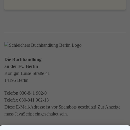
Die Buchhandlung
an der FU Berlin
Königin-Luise-Straße 41
14195 Berlin
Telefon 030-841 902-0
Telefax 030-841 902-13
Diese E-Mail-Adresse ist vor Spambots geschützt! Zur Anzeige
muss JavaScript eingeschaltet sein.
Diese E-Mail-Adresse ist vor Spambots geschützt! Zur Anzeige