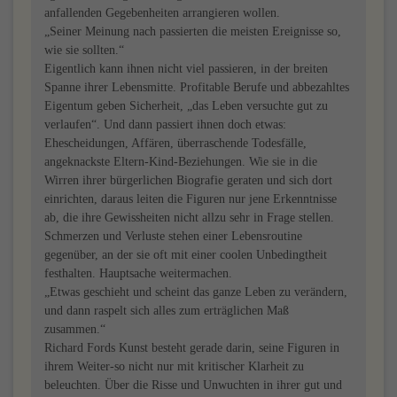
anfallenden Gegebenheiten arrangieren wollen.
„Seiner Meinung nach passierten die meisten Ereignisse so,
wie sie sollten.“
Eigentlich kann ihnen nicht viel passieren, in der breiten
Spanne ihrer Lebensmitte. Profitable Berufe und abbezahltes
Eigentum geben Sicherheit, „das Leben versuchte gut zu
verlaufen“. Und dann passiert ihnen doch etwas:
Ehescheidungen, Affären, überraschende Todesfälle,
angeknackste Eltern-Kind-Beziehungen. Wie sie in die
Wirren ihrer bürgerlichen Biografie geraten und sich dort
einrichten, daraus leiten die Figuren nur jene Erkenntnisse
ab, die ihre Gewissheiten nicht allzu sehr in Frage stellen.
Schmerzen und Verluste stehen einer Lebensroutine
gegenüber, an der sie oft mit einer coolen Unbedingtheit
festhalten. Hauptsache weitermachen.
„Etwas geschieht und scheint das ganze Leben zu verändern,
und dann raspelt sich alles zum erträglichen Maß
zusammen.“
Richard Fords Kunst besteht gerade darin, seine Figuren in
ihrem Weiter-so nicht nur mit kritischer Klarheit zu
beleuchten. Über die Risse und Unwuchten in ihrer gut und