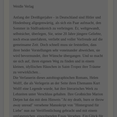
Weidle Verlag
Anfang der Dreißigerjahre - in Deutschland sind Hitler und
Hindenburg allgegenwärtig, als sich ein Paar aufmacht, den
Sommer in Südfrankreich zu verbringen. Er, weltgewandt,
selbstsicher, überlegen, Sie, seine 20 Jahre jüngere Geliebte,
noch etwas unerfahren, verliebt und voller Vorfreude auf die
gemeinsame Zeit. Doch schnell muss sie feststellen, dass
ihrer beider Vorstellungen sehr voneinander abweichen, sie
wird bevormundet, ihre Wünsche übergangen. Und so macht
sie sich auf, ihren eigenen Weg zu finden und in einem
kleinen, idyllischen Häuschen in Saint-Tropez ihre Träume
zu verwirklichen...
Die Verfasserin dieses autobiographischen Romans, Helen
Wolff, die als Verlegerin an der Seite ihres Ehemanns Kurt
Wolff eine Legende wurde, hat ihre literarisches Werk zu
Lebzeiten unter Verschluss gehalten. Ihre Großnichte Marion
Detjen hat das mit dem Hinweis "At my death, burn or throw
away unread" versehene Manuskript von "Hintergrund für
Liebe" nun zur Veröffentlichung gebracht und mit einem
umfangreichen, einordnenden Essay Versehen. Ein Glück für