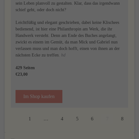
sein Leben planvoll zu gestalten. Klar, dass das irgendwann
schief geht, oder doch nicht?
Leichtfüßig und elegant geschrieben, dabei keine Klischees
bedienend, ist hier eine Philanthropin am Werk, die ihr
Handwerk versteht. Denn am Ende des Buches angelangt,
zwickt es einem im Gemüt, da man Mick und Gabriel nun
verlassen muss und man doch hofft, einen von ihnen an der
nächsten Ecke zu treffen.
hd
429 Seiten
€23,00
Im Shop kaufen
1
…
4
5
6
7
8