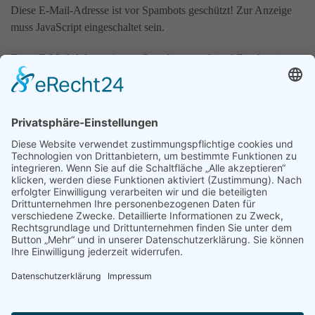
Diese E-Mail-Adresse ist vor Spambots geschützt! Zur Anzeige
muss JavaScript eingeschaltet sein.
Diese E-Mail-Adresse ist vor Spambots geschützt! Zur Anzeige
muss JavaScript eingeschaltet sein.
Öffnungszeiten:
Montag bis Freitag: 10 - 18.30 Uhr
Samstag: 10 - 16 Uhr
Adventsamstage: 10 - 18.30 Uhr
Shop: 24 Stunden täglich
Schleichers bei Facebook
Schleichers bei Instagram
✉
Newsletter abonnieren
Start
Kontakt
Impressum / AGB
Datenschutzerklärung
Cookie-Einstellungen